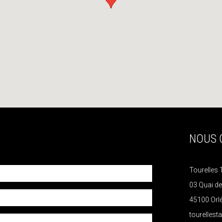
NOUS 
Tourelles 
03 Quai d
45100 Orl
tourelles