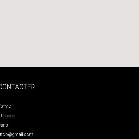
CONTACTER
Tattoo
e Prague
éans
tattoo@gmail.com